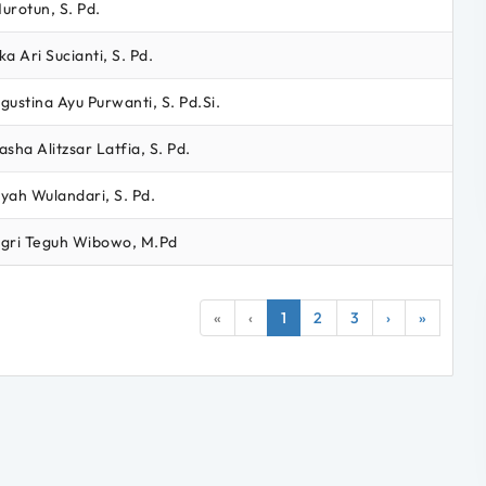
urotun, S. Pd.
ka Ari Sucianti, S. Pd.
gustina Ayu Purwanti, S. Pd.Si.
asha Alitzsar Latfia, S. Pd.
yah Wulandari, S. Pd.
gri Teguh Wibowo, M.Pd
«
‹
1
2
3
›
»