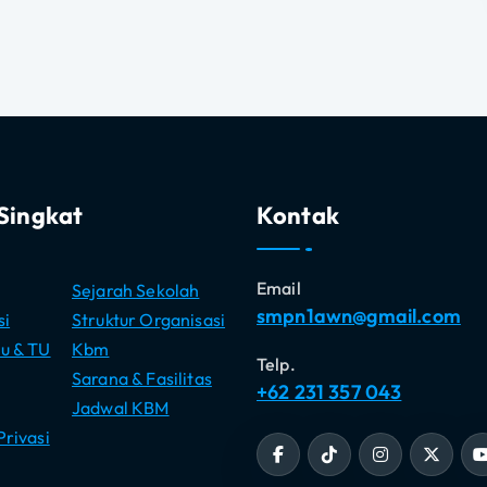
Singkat
Kontak
Email
Sejarah Sekolah
smpn1awn@gmail.com
si
Struktur Organisasi
u & TU
Kbm
Telp.
Sarana & Fasilitas
+62 231 357 043
Jadwal KBM
Privasi