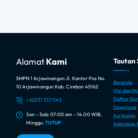
Alamat
Kami
Tautan 
SMPN 1 Arjawinangun Jl. Kantor Pos No.
Beranda
10 Arjawinangun Kab. Cirebon 45162
Visi dan Mi
Daftar Gur
+62231 357 043
Download
Sen – Sab: 07:00 am – 14.00 WIB,
Kurikulum
Minggu:
TUTUP
Kebijakan 