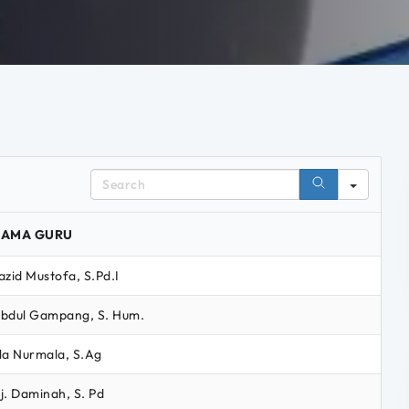
Search
AMA GURU
azid Mustofa, S.Pd.I
bdul Gampang, S. Hum.
la Nurmala, S.Ag
j. Daminah, S. Pd