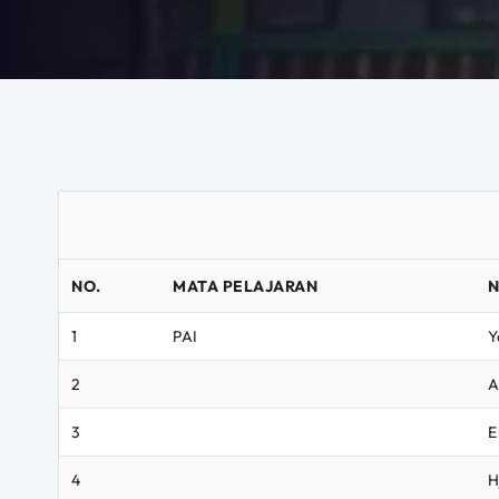
NO.
MATA PELAJARAN
N
1
PAI
Y
2
A
3
E
4
H