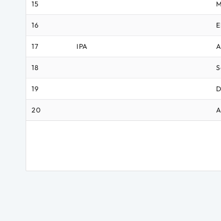
15
M
16
E
17
IPA
A
18
S
19
D
20
A