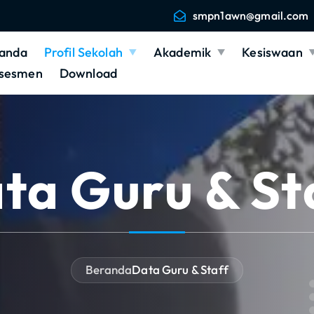
smpn1awn@gmail.com
anda
Profil Sekolah
Akademik
Kesiswaan
sesmen
Download
ta Guru & St
Beranda
Data Guru & Staff