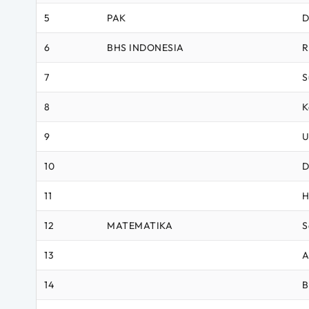
5
PAK
D
6
BHS INDONESIA
R
7
S
8
K
9
U
10
D
11
H
12
MATEMATIKA
S
13
A
14
B