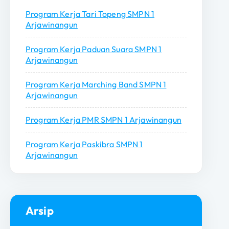
u
Program Kerja Tari Topeng SMPN 1
k
Arjawinangun
:
Program Kerja Paduan Suara SMPN 1
Arjawinangun
Program Kerja Marching Band SMPN 1
Arjawinangun
Program Kerja PMR SMPN 1 Arjawinangun
Program Kerja Paskibra SMPN 1
Arjawinangun
Arsip