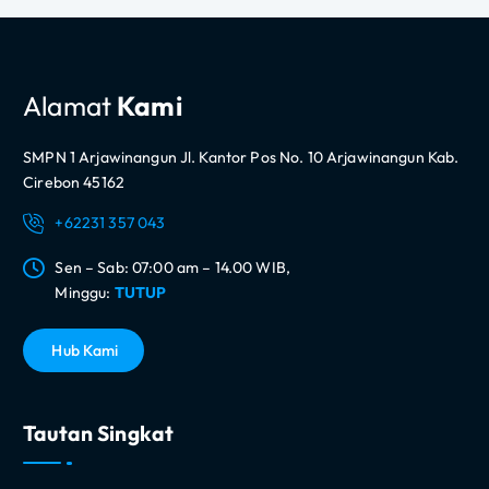
Alamat
Kami
SMPN 1 Arjawinangun Jl. Kantor Pos No. 10 Arjawinangun Kab.
Cirebon 45162
+62231 357 043
Sen – Sab: 07:00 am – 14.00 WIB,
Minggu:
TUTUP
H
u
b
K
a
m
i
Tautan Singkat