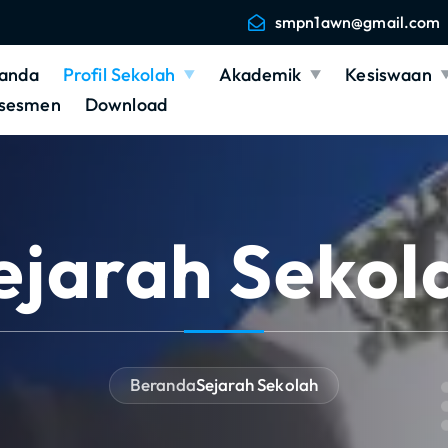
smpn1awn@gmail.com
anda
Profil Sekolah
Akademik
Kesiswaan
sesmen
Download
ejarah Sekol
Beranda
Sejarah Sekolah