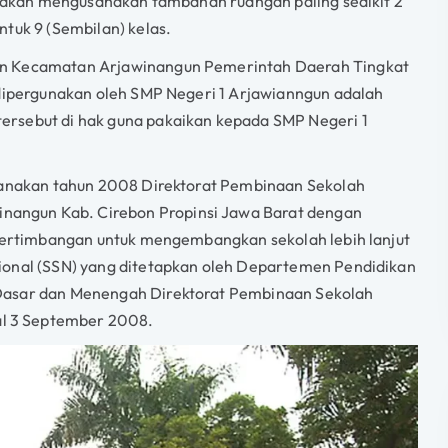
i akan mengusahakan tambahan ruangan paling sedikit 2
tuk 9 (Sembilan) kelas.
un Kecamatan Arjawinangun Pemerintah Daerah Tingkat
 dipergunakan oleh SMP Negeri 1 Arjawianngun adalah
ersebut di hak guna pakaikan kepada SMP Negeri 1
ksanakan tahun 2008 Direktorat Pembinaan Sekolah
angun Kab. Cirebon Propinsi Jawa Barat dengan
 pertimbangan untuk mengembangkan sekolah lebih lanjut
ional (SSN) yang ditetapkan oleh Departemen Pendidikan
 Dasar dan Menengah Direktorat Pembinaan Sekolah
l 3 September 2008.