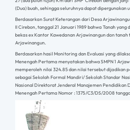
27 (dua puluh tujuh) Km dari SMP Cirebon dengan janj
(Dua) buah, sehingga seluruhnya dapat dipergunakan un
Berdasarkan Surat Keterangan dari Desa Arjawinang
II Cirebon, tanggal 21 Januari 1989 bahwa Tanah yang
bekas ex Kantor Kawedanan Arjawinangun dan tanah t
Arjawinangun.
Berdasarkan hasil Monitoring dan Evaluasi yang dila
Menengah Pertama menyatakan bahwa SMPN 1 Arjawin
memperoleh nilai 324.85 dan nilai tersebut dijadikan
sebagai Sekolah Formal Mandiri/ Sekolah Standar Nas
Nasional Direktorat Jenderal Manajemen Pendidikan
Menengah Pertama Nomor : 1375/C3/DS/2008 tangga