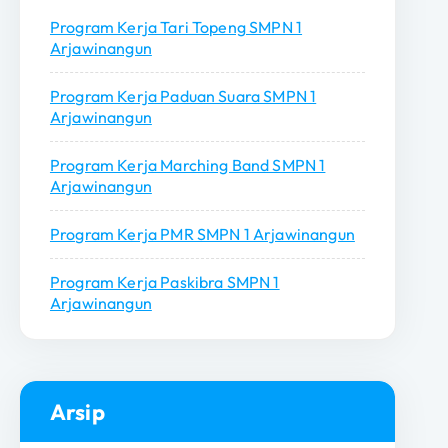
u
Program Kerja Tari Topeng SMPN 1
k
Arjawinangun
:
Program Kerja Paduan Suara SMPN 1
Arjawinangun
Program Kerja Marching Band SMPN 1
Arjawinangun
Program Kerja PMR SMPN 1 Arjawinangun
Program Kerja Paskibra SMPN 1
Arjawinangun
Arsip