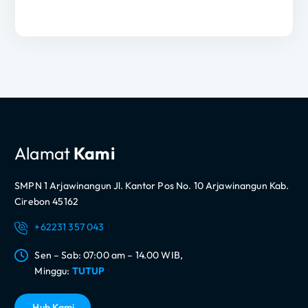
Alamat
Kami
SMPN 1 Arjawinangun Jl. Kantor Pos No. 10 Arjawinangun Kab.
Cirebon 45162
+62231 357 043
Sen – Sab: 07:00 am – 14.00 WIB,
Minggu:
TUTUP
H
u
b
K
a
m
i