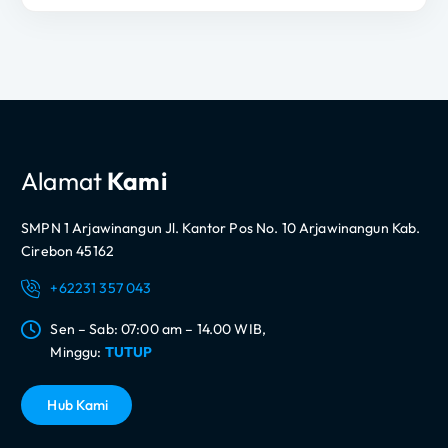
Alamat
Kami
SMPN 1 Arjawinangun Jl. Kantor Pos No. 10 Arjawinangun Kab.
Cirebon 45162
+62231 357 043
Sen – Sab: 07:00 am – 14.00 WIB,
Minggu:
TUTUP
H
u
b
K
a
m
i