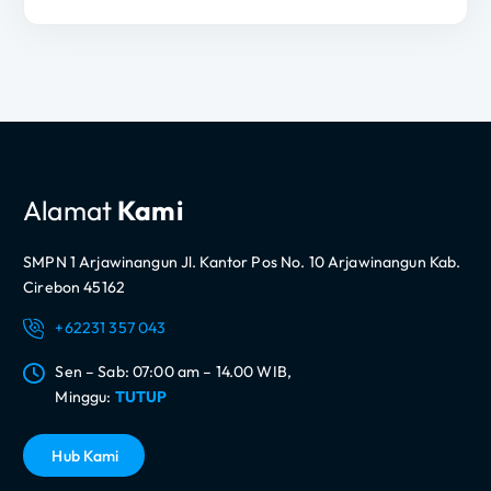
Alamat
Kami
SMPN 1 Arjawinangun Jl. Kantor Pos No. 10 Arjawinangun Kab.
Cirebon 45162
+62231 357 043
Sen – Sab: 07:00 am – 14.00 WIB,
Minggu:
TUTUP
H
u
b
K
a
m
i