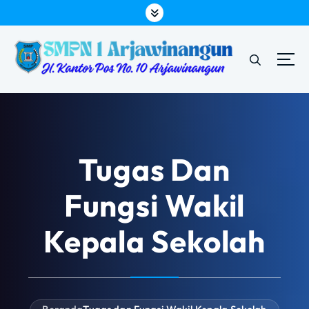
L
e
w
a
t
i
k
e
k
o
Tugas Dan
n
t
Fungsi Wakil
e
n
Kepala Sekolah