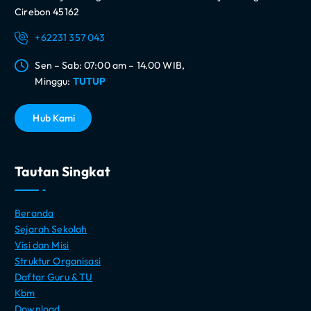
Cirebon 45162
+62231 357 043
Sen – Sab: 07:00 am – 14.00 WIB,
Minggu:
TUTUP
H
u
b
K
a
m
i
Tautan Singkat
Beranda
Sejarah Sekolah
Visi dan Misi
Struktur Organisasi
Daftar Guru & TU
Kbm
Download