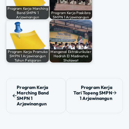
Program Kerja Marching
Band SMPN 1
Program Kerja Paskibra
Arjawinangun
SMPN 1 Arjawinangun
Program Kerja Pramuka
Mengenal Ektrakurikuler
SMPN 1 Arjawinangun
Hadroh El Madinatus
Tahun Pelajaran
Sholawat
N
Program Kerja
Program Kerja
Marching Band
Tari Topeng SMPN
a
SMPN 1
1 Arjawinangun
Arjawinangun
v
i