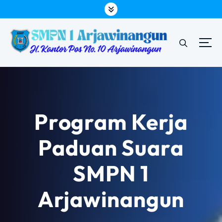
L
e
w
a
t
i
k
e
k
o
Program Kerja
n
t
Paduan Suara
e
n
SMPN 1
Arjawinangun