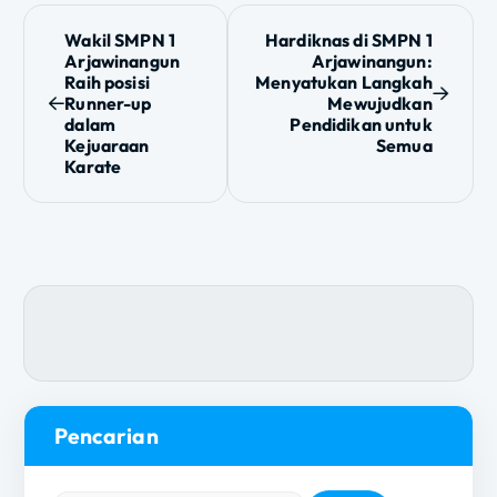
N
Wakil SMPN 1
Hardiknas di SMPN 1
Arjawinangun
Arjawinangun:
a
Raih posisi
Menyatukan Langkah
Runner-up
Mewujudkan
v
dalam
Pendidikan untuk
Kejuaraan
Semua
i
Karate
g
a
s
i
p
Pencarian
o