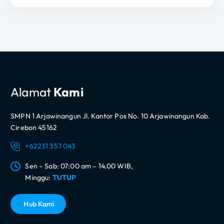
Alamat
Kami
SMPN 1 Arjawinangun Jl. Kantor Pos No. 10 Arjawinangun Kab.
Cirebon 45162
+62231 357 043
Sen – Sab: 07:00 am – 14.00 WIB,
Minggu:
TUTUP
H
u
b
K
a
m
i