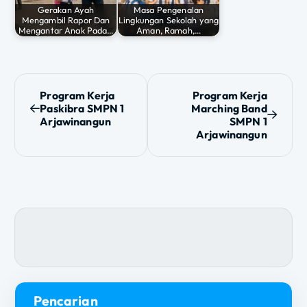
Gerakan Ayah
Masa Pengenalan
Mengambil Rapor Dan
Lingkungan Sekolah yang
Mengantar Anak Pada…
Aman, Ramah,…
N
Program Kerja
Program Kerja
Paskibra SMPN 1
Marching Band
a
Arjawinangun
SMPN 1
Arjawinangun
v
i
g
a
s
i
Pencarian