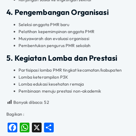
4. Pengembangan Organisasi
Seleksi anggota PMR baru
Pelatihan kepemimpinan anggota PMR
Musyawarah dan evaluasi organisasi
Pembentukan pengurus PMR sekolah
5. Kegiatan Lomba dan Prestasi
Partisipasi lomba PMR tingkat kecamatan/kabupaten
Lomba keterampilan P3K
Lomba edukasi kesehatan remaja
Pembinaan menuju prestasi non-akademik
Banyak dibaca:
52
Bagikan :
F
W
X
S