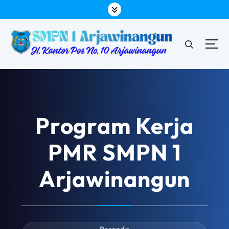
L
e
w
a
t
i
k
e
k
o
Program Kerja
n
t
PMR SMPN 1
e
n
Arjawinangun