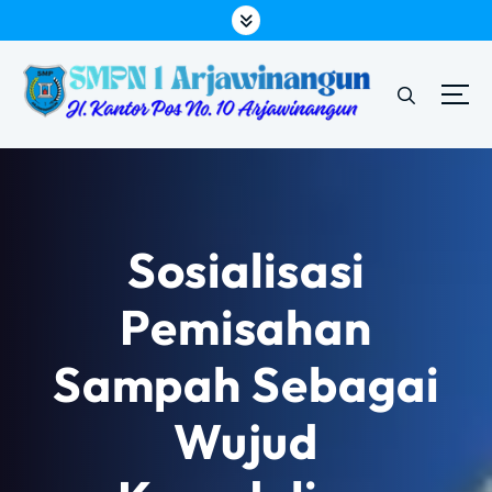
L
e
w
a
t
i
k
e
k
o
Sosialisasi
n
t
Pemisahan
e
n
Sampah Sebagai
Wujud