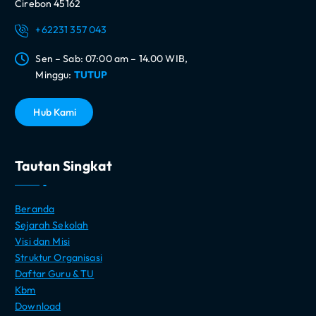
Cirebon 45162
+62231 357 043
Sen – Sab: 07:00 am – 14.00 WIB,
Minggu:
TUTUP
H
u
b
K
a
m
i
Tautan Singkat
Beranda
Sejarah Sekolah
Visi dan Misi
Struktur Organisasi
Daftar Guru & TU
Kbm
Download