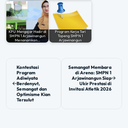
KPU Mengajar Hadir di
Program Kerja Tari
SMPN 1 Arjawinangun
Topeng SMPN 1
Menanamkan…
Arjawinangun
N
Kontestasi
Semangat Membara
Program
di Arena: SMPN 1
a
Adiwiyata
Arjawinangun Siap
Berdenyut,
Ukir Prestasi di
v
Semangat dan
Invitasi Atletik 2026
Optimisme Kian
i
Tersulut
g
a