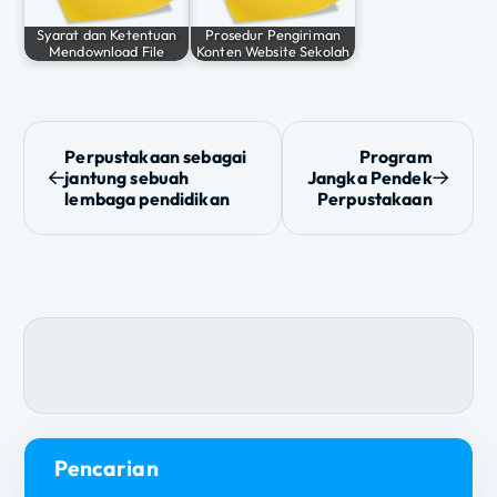
Syarat dan Ketentuan
Prosedur Pengiriman
Mendownload File
Konten Website Sekolah
N
Perpustakaan sebagai
Program
jantung sebuah
Jangka Pendek
a
lembaga pendidikan
Perpustakaan
v
i
g
a
s
Pencarian
i