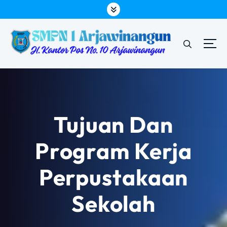
L
e
w
a
t
i
k
e
k
o
Tujuan Dan
n
t
Program Kerja
e
n
Perpustakaan
Sekolah