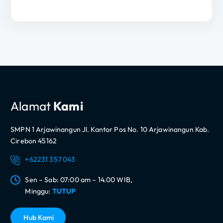
Alamat
Kami
SMPN 1 Arjawinangun Jl. Kantor Pos No. 10 Arjawinangun Kab.
Cirebon 45162
+62231 357 043
Sen – Sab: 07:00 am – 14.00 WIB,
Minggu:
TUTUP
H
u
b
K
a
m
i