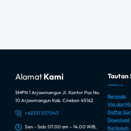
Alamat
Kami
Tautan 
SMPN 1 Arjawinangun Jl. Kantor Pos No.
Beranda
10 Arjawinangun Kab. Cirebon 45162
Visi dan Mi
Daftar Gur
+62231 357 043
Download
Sen – Sab: 07:00 am – 14.00 WIB,
Kurikulum