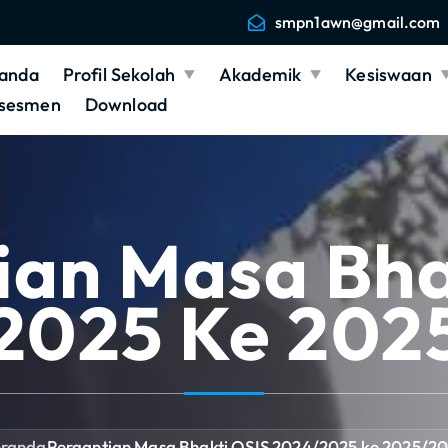
smpn1awn@gmail.com
anda
Profil Sekolah
Akademik
Kesiswaan
sesmen
Download
ian Masa Bha
2025 Ke 202
randa
Pergantian Masa Bhakti OSIS 2024/2025 ke 2025/2