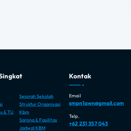
Singkat
Kontak
Email
Sejarah Sekolah
smpn1awn@gmail.com
si
Struktur Organisasi
u & TU
Kbm
Telp.
Sarana & Fasilitas
+62 231 357 043
Jadwal KBM