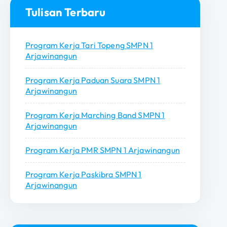
n
Tulisan Terbaru
t
u
Program Kerja Tari Topeng SMPN 1
k
Arjawinangun
:
Program Kerja Paduan Suara SMPN 1
Arjawinangun
Program Kerja Marching Band SMPN 1
Arjawinangun
Program Kerja PMR SMPN 1 Arjawinangun
Program Kerja Paskibra SMPN 1
Arjawinangun