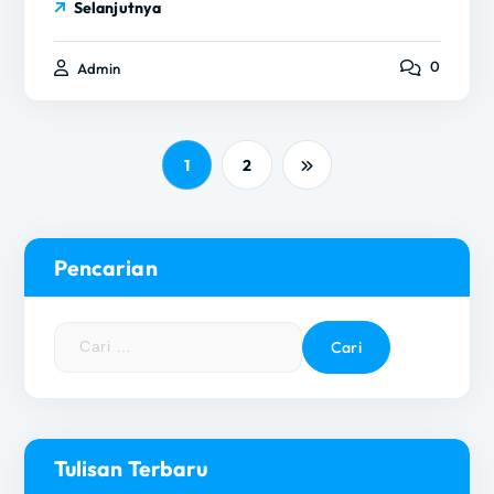
Selanjutnya
0
Admin
1
2
Pencarian
C
a
r
i
u
n
Tulisan Terbaru
t