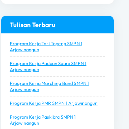
r
i
u
n
Tulisan Terbaru
t
u
Program Kerja Tari Topeng SMPN 1
k
Arjawinangun
:
Program Kerja Paduan Suara SMPN 1
Arjawinangun
Program Kerja Marching Band SMPN 1
Arjawinangun
Program Kerja PMR SMPN 1 Arjawinangun
Program Kerja Paskibra SMPN 1
Arjawinangun