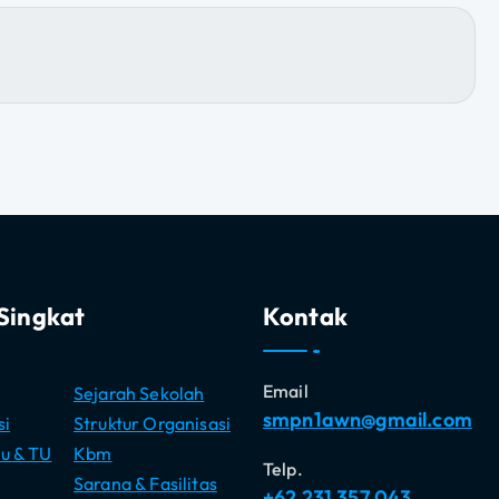
Singkat
Kontak
Email
Sejarah Sekolah
smpn1awn@gmail.com
si
Struktur Organisasi
u & TU
Kbm
Telp.
Sarana & Fasilitas
+62 231 357 043