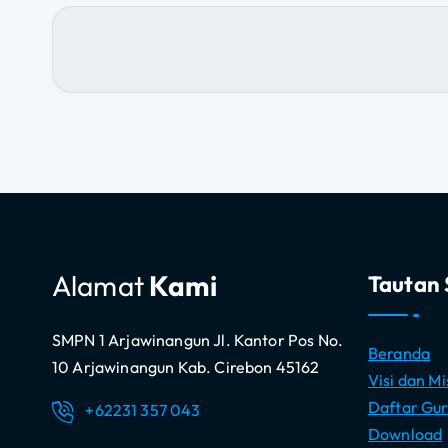
g
a
s
i
p
o
Alamat
Kami
Tautan 
s
SMPN 1 Arjawinangun Jl. Kantor Pos No.
Beranda
10 Arjawinangun Kab. Cirebon 45162
Visi dan Mi
Daftar Gur
+62231 357 043
Download