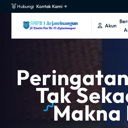
L
Hubungi
Kontak Kami
e
w
Ber
Akun
a
A
t
i
k
e
k
Peringatan
o
n
Tak Seka
t
e
Makna 
n