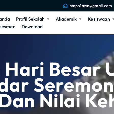
smpn1awn@gmail.com
anda
Profil Sekolah
Akademik
Kesiswaan
sesmen
Download
 Hari Besar 
dar Seremoni
Dan Nilai Ke