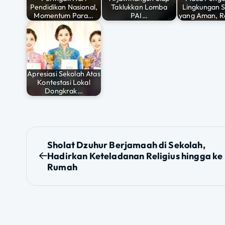
Pendidikan Nasional,
Taklukkan Lomba
Lingkungan 
k
Momentum Para…
PAI…
yang Aman, 
Apresiasi Sekolah Atas
Kontestasi Lokal
Dongkrak…
N
Sholat Dzuhur Berjamaah di Sekolah,
Hadirkan Keteladanan Religius hingga ke
a
Rumah
v
i