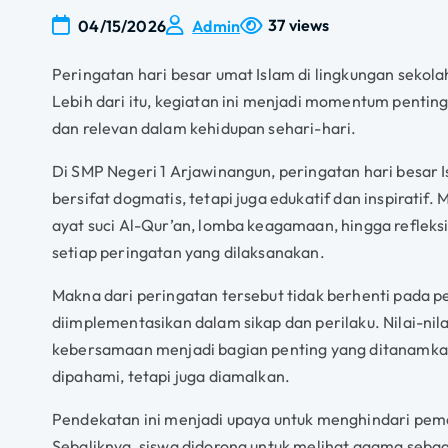
37 views
04/15/2026
Admin
Peringatan hari besar umat Islam di lingkungan sekola
Lebih dari itu, kegiatan ini menjadi momentum penti
dan relevan dalam kehidupan sehari-hari.
Di SMP Negeri 1 Arjawinangun, peringatan hari besar
bersifat dogmatis, tetapi juga edukatif dan inspiratif
ayat suci Al-Qur’an, lomba keagamaan, hingga refleksi 
setiap peringatan yang dilaksanakan.
Makna dari peringatan tersebut tidak berhenti pada
diimplementasikan dalam sikap dan perilaku. Nilai-nila
kebersamaan menjadi bagian penting yang ditanamkan
dipahami, tetapi juga diamalkan.
Pendekatan ini menjadi upaya untuk menghindari pem
Sebaliknya, siswa didorong untuk melihat agama seba