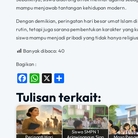
mampu menjawab tantangan kehidupan modern.
Dengan demikian, peringatan hari besar umat Islam d
rutin, tetapi juga sarana pembentukan karakter yang ku
siswa mampu menjadi pribadi yang tidak hanya religius 
Banyak dibaca:
40
Bagikan :
F
W
X
S
a
h
h
Tulisan terkait:
c
at
a
e
s
re
b
A
o
p
Siswa SMPN 1
o
p
Peringati Hari
Arjawinangun Siap
Masa Penge