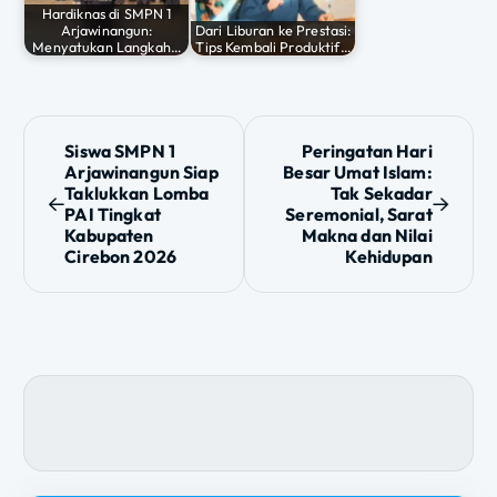
Hardiknas di SMPN 1
Arjawinangun:
Dari Liburan ke Prestasi:
Menyatukan Langkah…
Tips Kembali Produktif…
N
Siswa SMPN 1
Peringatan Hari
Arjawinangun Siap
Besar Umat Islam:
a
Taklukkan Lomba
Tak Sekadar
PAI Tingkat
Seremonial, Sarat
v
Kabupaten
Makna dan Nilai
Cirebon 2026
Kehidupan
i
g
a
s
i