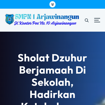
L
e
w
a
t
i
k
e
k
o
Sholat Dzuhur
n
t
Berjamaah Di
e
n
Sekolah,
Hadirkan