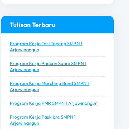
r
i
u
n
Tulisan Terbaru
t
u
Program Kerja Tari Topeng SMPN 1
k
Arjawinangun
:
Program Kerja Paduan Suara SMPN 1
Arjawinangun
Program Kerja Marching Band SMPN 1
Arjawinangun
Program Kerja PMR SMPN 1 Arjawinangun
Program Kerja Paskibra SMPN 1
Arjawinangun