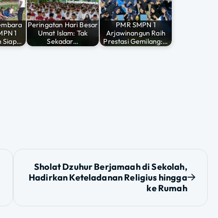
embara
Peringatan Hari Besar
PMR SMPN 1
MPN 1
Umat Islam: Tak
Arjawinangun Raih
n Siap…
Sekadar…
Prestasi Gemilang:…
Sholat Dzuhur Berjamaah di Sekolah,
Hadirkan Keteladanan Religius hingga
ke Rumah