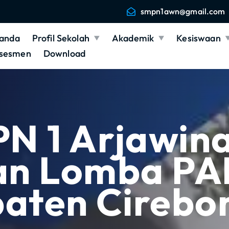
smpn1awn@gmail.com
anda
Profil Sekolah
Akademik
Kesiswaan
sesmen
Download
N 1 Arjawin
an Lomba PAI
aten Cirebo