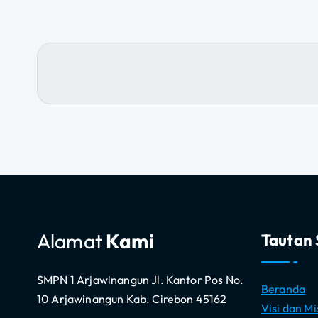
i
g
a
s
i
p
o
Alamat
Kami
Tautan 
s
SMPN 1 Arjawinangun Jl. Kantor Pos No.
Beranda
10 Arjawinangun Kab. Cirebon 45162
Visi dan Mi