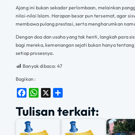
Ajang ini bukan sekadar perlombaan, melainkan pangg
nilai-nilai Islam. Harapan besar pun tersemat, agar 
membawa pulang prestasi, serta mengharumkan nama s
Dengan doa dan usaha yang tak henti, langkah para s
bagi mereka, kemenangan sejati bukan hanya tentang 
setiap prosesnya.
Banyak dibaca:
47
Bagikan :
F
W
X
S
a
h
h
Tulisan terkait:
c
at
a
e
s
re
b
A