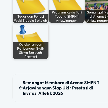
o
p
o
p
Program Kerja Tari
Semangat M
Tugas dan Fungsi
Topeng SMPN 1
di Arena: S
k
Wakil Kepala Sekolah
Arjawinangun
Arjawinangu
Ketekunan dan
Perjuangan Gigih
Siswa Berbuah
Prestasi
N
Semangat Membara di Arena: SMPN 1
Arjawinangun Siap Ukir Prestasi di
a
Invitasi Atletik 2026
v