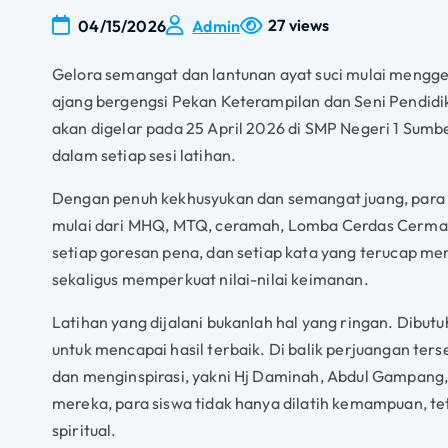
27 views
04/15/2026
Admin
Gelora semangat dan lantunan ayat suci mulai mengg
ajang bergengsi Pekan Keterampilan dan Seni Pendidi
akan digelar pada 25 April 2026 di SMP Negeri 1 Sumbe
dalam setiap sesi latihan.
Dengan penuh kekhusyukan dan semangat juang, para 
mulai dari MHQ, MTQ, ceramah, Lomba Cerdas Cermat Qu
setiap goresan pena, dan setiap kata yang terucap me
sekaligus memperkuat nilai-nilai keimanan.
Latihan yang dijalani bukanlah hal yang ringan. Dibu
untuk mencapai hasil terbaik. Di balik perjuangan te
dan menginspirasi, yakni Hj Daminah, Abdul Gampang,
mereka, para siswa tidak hanya dilatih kemampuan, te
spiritual.