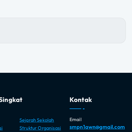
Singkat
Kontak
Email
Sejarah Sekolah
smpn1awn@gmail.com
si
Struktur Organisasi