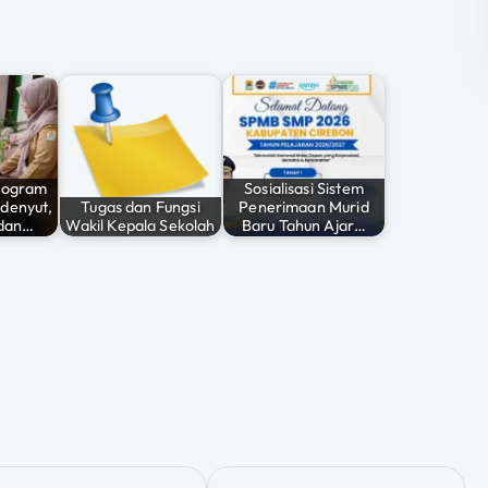
Program
Sosialisasi Sistem
denyut,
Tugas dan Fungsi
Penerimaan Murid
dan…
Wakil Kepala Sekolah
Baru Tahun Ajar…
ata SMPN 1
Kegiatan
Keagamaan