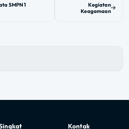
Singkat
Kontak
Email
Sejarah Sekolah
smpn1awn@gmail.com
si
Struktur Organisasi
u & TU
Kbm
Telp.
Sarana & Fasilitas
+62 231 357 043