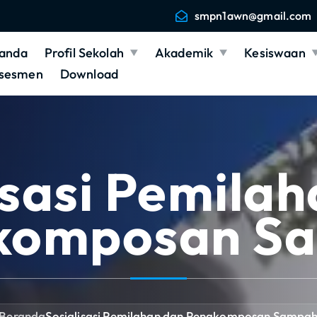
smpn1awn@gmail.com
anda
Profil Sekolah
Akademik
Kesiswaan
sesmen
Download
isasi Pemila
komposan S
Beranda
Sosialisasi Pemilahan dan Pengkomposan Sampa