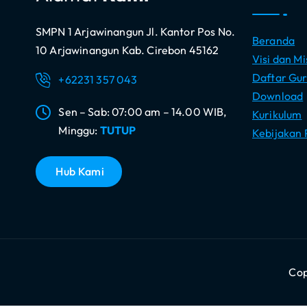
Sen – Sab: 07:00 am – 14.00 WIB,
Kurikulum
Minggu:
TUTUP
Kebijakan 
H
u
b
K
a
m
i
Cop
Mau Info faktual & Kekinian ? Kami siap Berdialog.