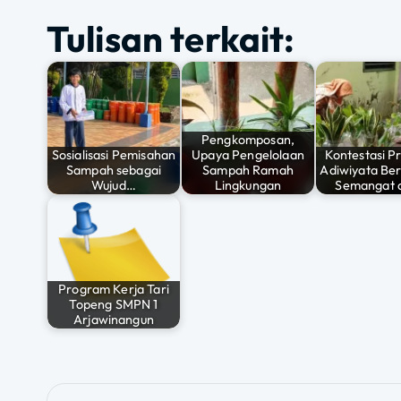
Pengkomposan,
o
p
Sosialisasi Pemisahan
Upaya Pengelolaan
Kontestasi 
Sampah sebagai
Sampah Ramah
Adiwiyata Ber
k
Wujud…
Lingkungan
Semangat 
Program Kerja Tari
Topeng SMPN 1
Arjawinangun
N
Dokumentasi Pembentukan Kader Adiwiy
Arjawinangun
a
v
i