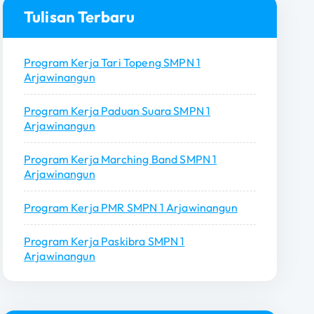
n
Tulisan Terbaru
t
u
Program Kerja Tari Topeng SMPN 1
k
Arjawinangun
:
Program Kerja Paduan Suara SMPN 1
Arjawinangun
Program Kerja Marching Band SMPN 1
Arjawinangun
Program Kerja PMR SMPN 1 Arjawinangun
Program Kerja Paskibra SMPN 1
Arjawinangun