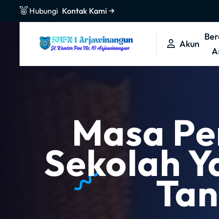
L
Hubungi
Kontak Kami
e
w
Ber
Akun
a
A
t
i
k
e
k
Masa Pe
o
n
Sekolah 
t
e
Tan
n