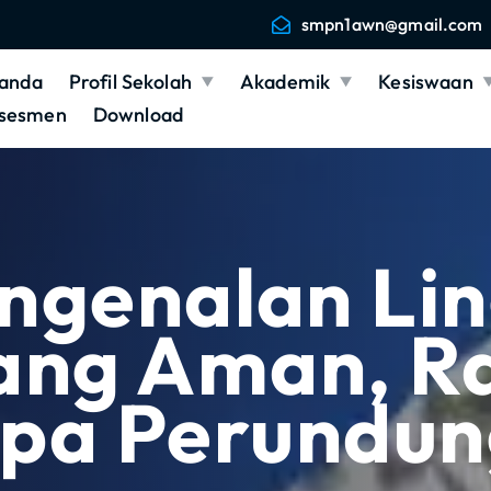
smpn1awn@gmail.com
anda
Profil Sekolah
Akademik
Kesiswaan
sesmen
Download
ngenalan Li
Yang Aman, R
pa Perundu