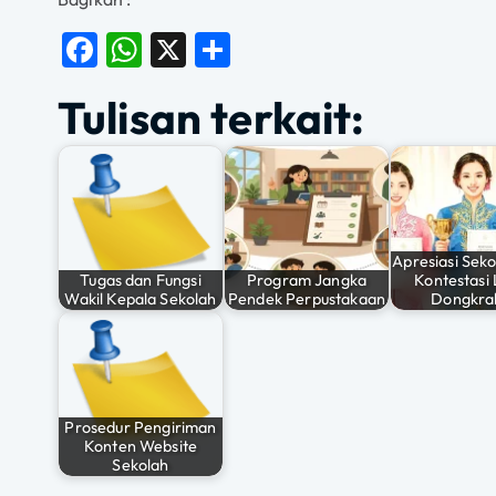
F
W
X
S
a
h
h
Tulisan terkait:
c
at
a
e
s
re
b
A
o
p
o
p
Apresiasi Seko
Tugas dan Fungsi
Program Jangka
Kontestasi 
k
Wakil Kepala Sekolah
Pendek Perpustakaan
Dongkra
Prosedur Pengiriman
Konten Website
Sekolah