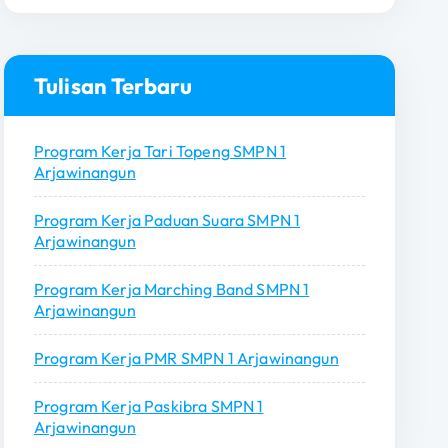
r
i
u
n
Tulisan Terbaru
t
u
Program Kerja Tari Topeng SMPN 1
k
Arjawinangun
:
Program Kerja Paduan Suara SMPN 1
Arjawinangun
Program Kerja Marching Band SMPN 1
Arjawinangun
Program Kerja PMR SMPN 1 Arjawinangun
Program Kerja Paskibra SMPN 1
Arjawinangun