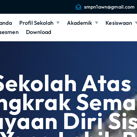
smpn1awn@gmail.com
anda
Profil Sekolah
Akademik
Kesiswaan
sesmen
Download
Sekolah Atas
ongkrak Sema
yaan Diri Si