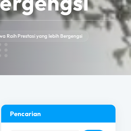
Bergengsi
a Raih Prestasi yang lebih Bergengsi
Pencarian