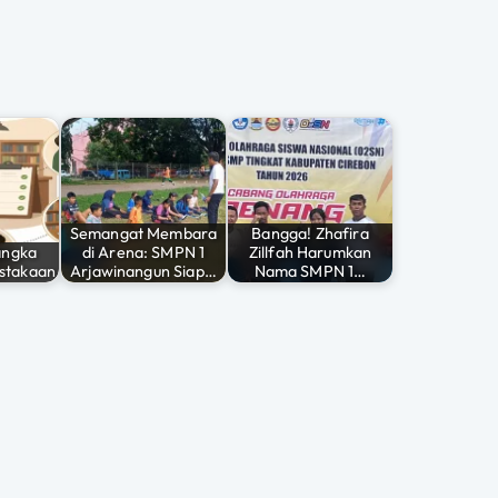
Semangat Membara
Bangga! Zhafira
angka
di Arena: SMPN 1
Zillfah Harumkan
stakaan
Arjawinangun Siap…
Nama SMPN 1…