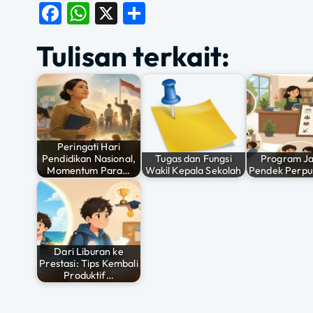
F
W
X
S
a
h
h
Tulisan terkait:
c
at
a
e
s
re
b
A
o
p
o
p
Peringati Hari
Pendidikan Nasional,
Tugas dan Fungsi
Program J
k
Momentum Para…
Wakil Kepala Sekolah
Pendek Perpu
Dari Liburan ke
Prestasi: Tips Kembali
Produktif…