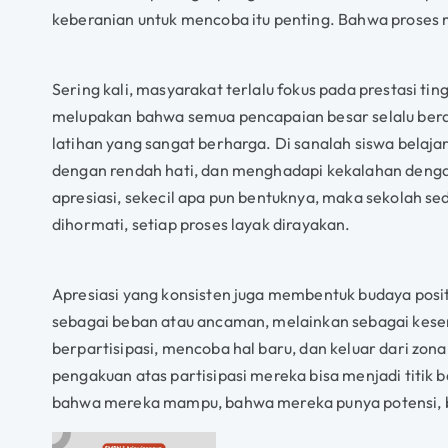
keberanian untuk mencoba itu penting. Bahwa proses memi
Sering kali, masyarakat terlalu fokus pada prestasi ting
melupakan bahwa semua pencapaian besar selalu berawa
latihan yang sangat berharga. Di sanalah siswa bela
dengan rendah hati, dan menghadapi kekalahan denga
apresiasi, sekecil apa pun bentuknya, maka sekolah s
dihormati, setiap proses layak dirayakan.
Apresiasi yang konsisten juga membentuk budaya positif
sebagai beban atau ancaman, melainkan sebagai kes
berpartisipasi, mencoba hal baru, dan keluar dari zon
pengakuan atas partisipasi mereka bisa menjadi titik 
bahwa mereka mampu, bahwa mereka punya potensi, ba