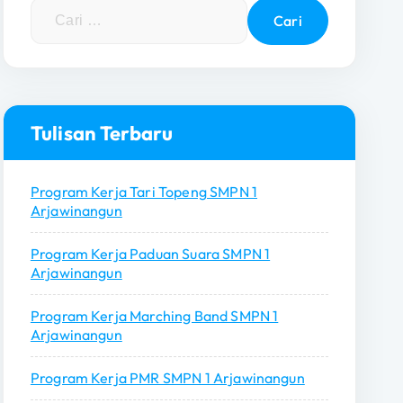
C
a
r
i
u
n
Tulisan Terbaru
t
u
Program Kerja Tari Topeng SMPN 1
k
Arjawinangun
:
Program Kerja Paduan Suara SMPN 1
Arjawinangun
Program Kerja Marching Band SMPN 1
Arjawinangun
Program Kerja PMR SMPN 1 Arjawinangun