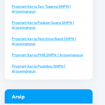
u
Program Kerja Tari Topeng SMPN 1
k
Arjawinangun
:
Program Kerja Paduan Suara SMPN 1
Arjawinangun
Program Kerja Marching Band SMPN 1
Arjawinangun
Program Kerja PMR SMPN 1 Arjawinangun
Program Kerja Paskibra SMPN 1
Arjawinangun
Arsip