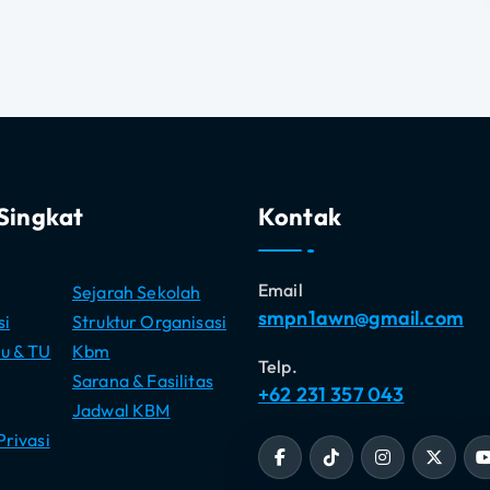
Singkat
Kontak
Email
Sejarah Sekolah
smpn1awn@gmail.com
si
Struktur Organisasi
u & TU
Kbm
Telp.
Sarana & Fasilitas
+62 231 357 043
Jadwal KBM
Privasi