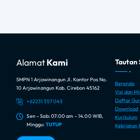
Alamat
Kami
Tautan 
SMPN 1 Arjawinangun Jl. Kantor Pos No.
Beranda
10 Arjawinangun Kab. Cirebon 45162
Visi dan Mi
Daftar Gur
+62231 357 043
Download
Sen – Sab: 07:00 am – 14.00 WIB,
Kurikulum
Minggu:
TUTUP
Kebijakan 