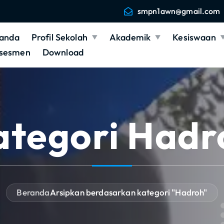
smpn1awn@gmail.com
anda
Profil Sekolah
Akademik
Kesiswaan
sesmen
Download
ategori Hadr
Beranda
Arsipkan berdasarkan kategori "Hadroh"