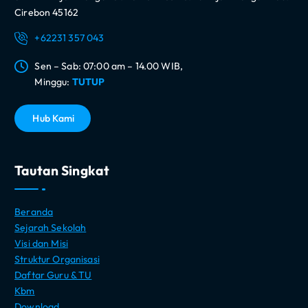
Cirebon 45162
+62231 357 043
Sen – Sab: 07:00 am – 14.00 WIB,
Minggu:
TUTUP
H
u
b
K
a
m
i
Tautan Singkat
Beranda
Sejarah Sekolah
Visi dan Misi
Struktur Organisasi
Daftar Guru & TU
Kbm
Download