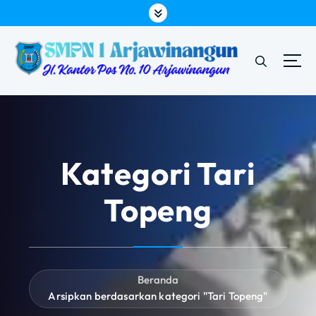
L
e
w
a
t
i
k
e
k
o
Kategori Tari
n
t
Topeng
e
n
Beranda
Arsipkan berdasarkan kategori "Tari Topeng"