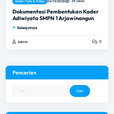
29 views
Galeri Foto & Video
04/13/2026
Dokumentasi Pembentukan Kader
Adiwiyata SMPN 1 Arjawinangun
Selanjutnya
0
Admin
Pencarian
C
a
r
i
u