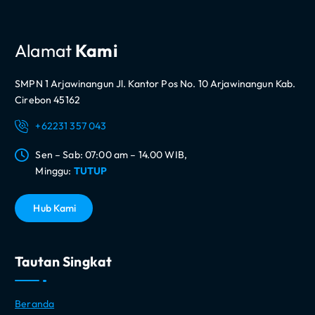
Alamat
Kami
SMPN 1 Arjawinangun Jl. Kantor Pos No. 10 Arjawinangun Kab.
Cirebon 45162
+62231 357 043
Sen – Sab: 07:00 am – 14.00 WIB,
Minggu:
TUTUP
H
u
b
K
a
m
i
Tautan Singkat
Beranda